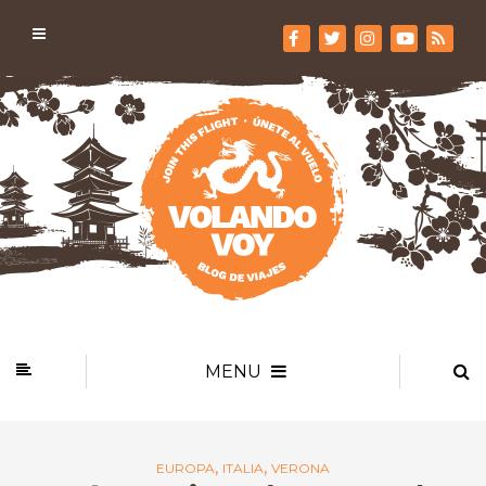
MENU
,
,
EUROPA
ITALIA
VERONA