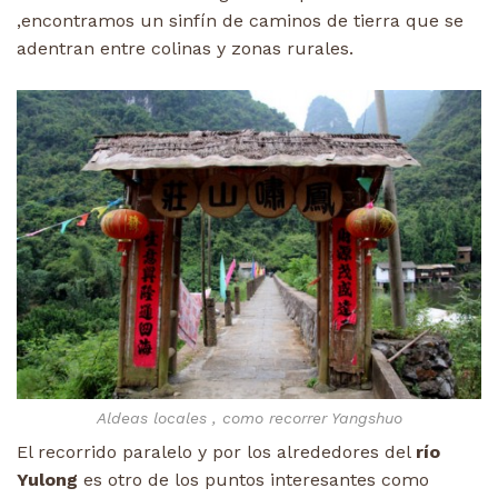
,encontramos un sinfín de caminos de tierra que se
adentran entre colinas y zonas rurales.
Aldeas locales , como recorrer Yangshuo
El recorrido paralelo y por los alrededores del
río
Yulong
es otro de los puntos interesantes como