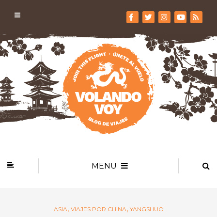
MENU
,
,
ASIA
VIAJES POR CHINA
YANGSHUO