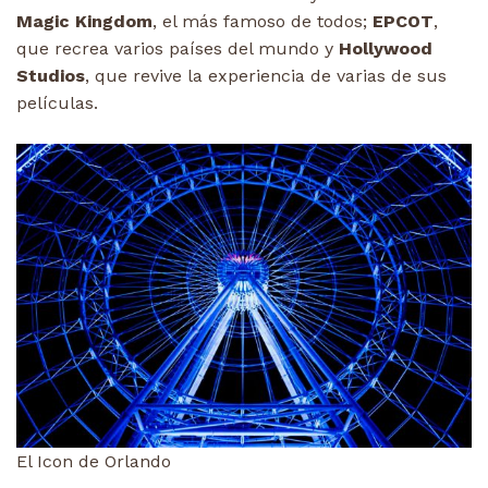
Magic Kingdom
, el más famoso de todos;
EPCOT
,
que recrea varios países del mundo y
Hollywood
Studios
, que revive la experiencia de varias de sus
películas.
El Icon de Orlando