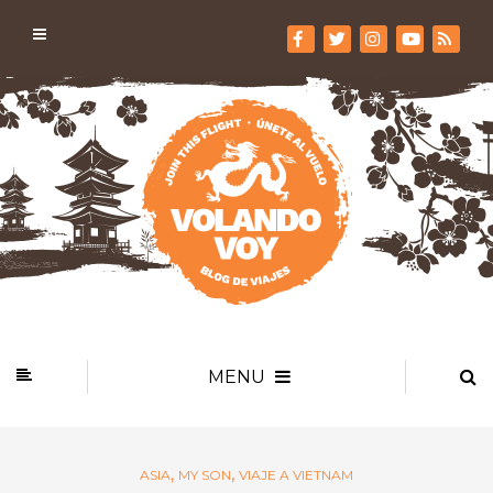
MENU
,
,
ASIA
MY SON
VIAJE A VIETNAM