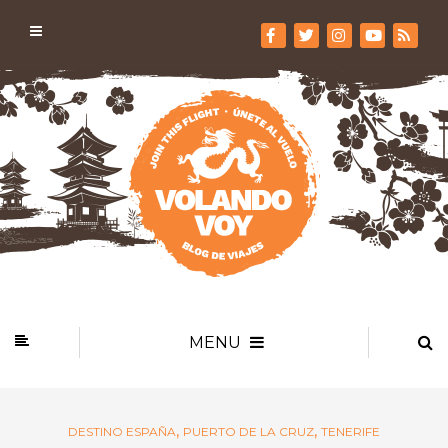
MENU
,
,
DESTINO ESPAÑA
PUERTO DE LA CRUZ
TENERIFE