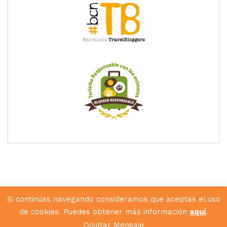
Si continúas navegando consideramos que aceptas el uso
de cookies. Puedes obtener más información
aquí
.
Diseñado por
Hunkey Dorey
Ocultar Mensaje