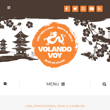
MENU
,
,
ASIA
PHNOM PENH
VIAJE A CAMBOYA