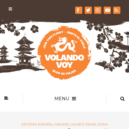
MENU
,
,
DESTINO ESPAÑA
MADRID
MUSEO REINA SOFIA