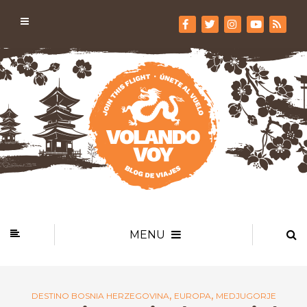
MENU
,
,
DESTINO BOSNIA HERZEGOVINA
EUROPA
MEDJUGORJE