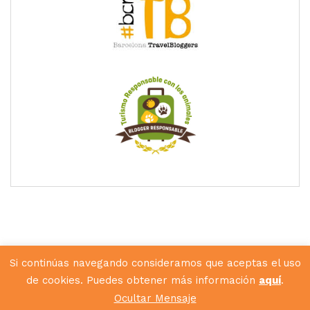
Si continúas navegando consideramos que aceptas el uso
de cookies. Puedes obtener más información
aquí
.
Diseñado por
Hunkey Dorey
Ocultar Mensaje