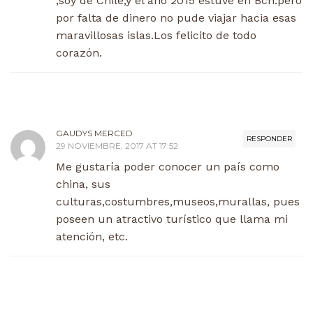
,soy de Chile,y el año 2015 estuve en Bcn.pero
por falta de dinero no pude viajar hacia esas
maravillosas islas.Los felicito de todo
corazón.
GAUDYS MERCED
RESPONDER
29 NOVIEMBRE, 2017 AT 17:52
Me gustaría poder conocer un país como
china, sus
culturas,costumbres,museos,murallas, pues
poseen un atractivo turístico que llama mi
atención, etc.