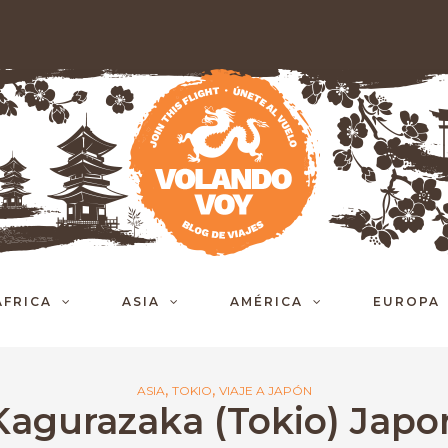
ÁFRICA
ASIA
AMÉRICA
EUROPA
,
,
ASIA
TOKIO
VIAJE A JAPÓN
Kagurazaka (Tokio) Japo