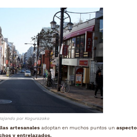
Bajando por Kagurazaka
llas artesanales
adoptan en muchos puntos un
aspecto
chos y entrelazados.