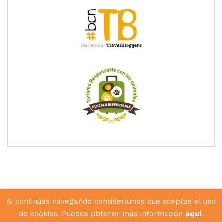
Si continúas navegando consideramos que aceptas el uso
de cookies. Puedes obtener más información
aquí
.
Diseñado por
Hunkey Dorey