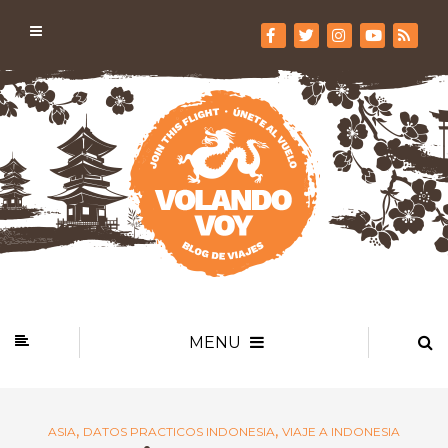
MENU
,
,
ASIA
DATOS PRACTICOS INDONESIA
VIAJE A INDONESIA