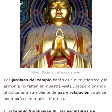
Gran Buda en el monasterio
Los
jardines del templo
harán que el misticismo y la
armonía no falten en nuestra visita , proporcionando
al visitante un ambiente de
paz y relajación
, que se
acompaña con música tántrica.
El el
templo Xia Huayan Si
, las
esculturas de