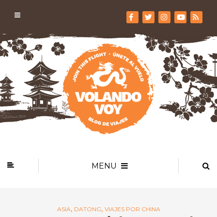
MENU
,
,
ASIA
DATONG
VIAJES POR CHINA