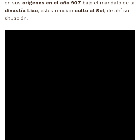
en sus
orígenes en el año 907
bajo el mandato de la
dinastía Liao
, estos rendian
culto al Sol
, de ahí su
situación.