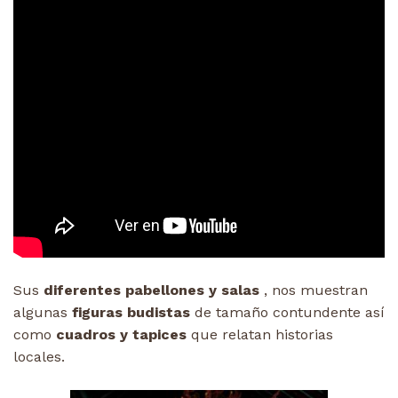
Sus
diferentes pabellones y salas
, nos muestran
algunas
figuras budistas
de tamaño contundente así
como
cuadros y tapices
que relatan historias
locales.