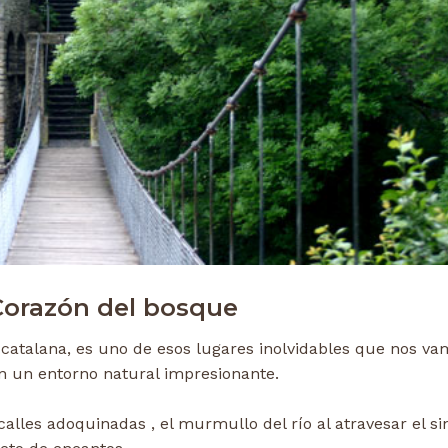
Corazón del bosque
catalana, es uno de esos lugares inolvidables que nos va
en un entorno natural impresionante.
calles adoquinadas , el murmullo del río al atravesar el si