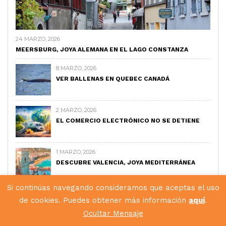
24 MARZO, 2026
MEERSBURG, JOYA ALEMANA EN EL LAGO CONSTANZA
8 MARZO, 2026
VER BALLENAS EN QUEBEC CANADÁ
2 MARZO, 2026
EL COMERCIO ELECTRÓNICO NO SE DETIENE
1 MARZO, 2026
DESCUBRE VALENCIA, JOYA MEDITERRÁNEA
Si continúas navegando consideramos que aceptas el uso
18 FEBRERO, 2026
de cookies. Puedes obtener más información
aquí
.
QUE VER EN CONQUES, GUÍA COMPLETA
Ocultar Mensaje