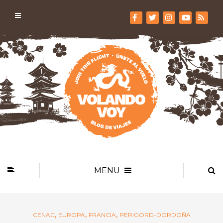
MENU
,
,
,
CENAC
EUROPA
FRANCIA
PERIGORD-DORDOÑA