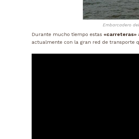
Embarcadero deb
Durante mucho tiempo estas
«carreteras» 
actualmente con la gran red de transporte 