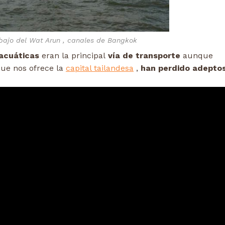
ajo del Wat Arun , canales de Bangkok
acuáticas
eran la principal
vía de transporte
aunque
que nos ofrece la
capital tailandesa
,
han perdido adeptos