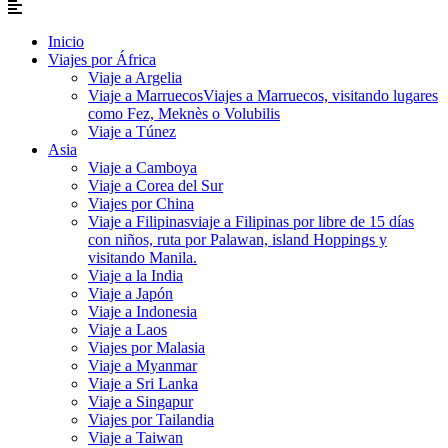
Inicio
Viajes por África
Viaje a Argelia
Viaje a Marruecos
Viajes a Marruecos, visitando lugares
como Fez, Meknès o Volubilis
Viaje a Túnez
Asia
Viaje a Camboya
Viaje a Corea del Sur
Viajes por China
Viaje a Filipinas
viaje a Filipinas por libre de 15 días
con niños, ruta por Palawan, island Hoppings y
visitando Manila.
Viaje a la India
Viaje a Japón
Viaje a Indonesia
Viaje a Laos
Viajes por Malasia
Viaje a Myanmar
Viaje a Sri Lanka
Viaje a Singapur
Viajes por Tailandia
Viaje a Taiwan