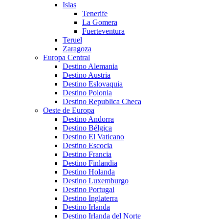
Islas
Tenerife
La Gomera
Fuerteventura
Teruel
Zaragoza
Europa Central
Destino Alemania
Destino Austria
Destino Eslovaquia
Destino Polonia
Destino Republica Checa
Oeste de Europa
Destino Andorra
Destino Bélgica
Destino El Vaticano
Destino Escocia
Destino Francia
Destino Finlandia
Destino Holanda
Destino Luxemburgo
Destino Portugal
Destino Inglaterra
Destino Irlanda
Destino Irlanda del Norte