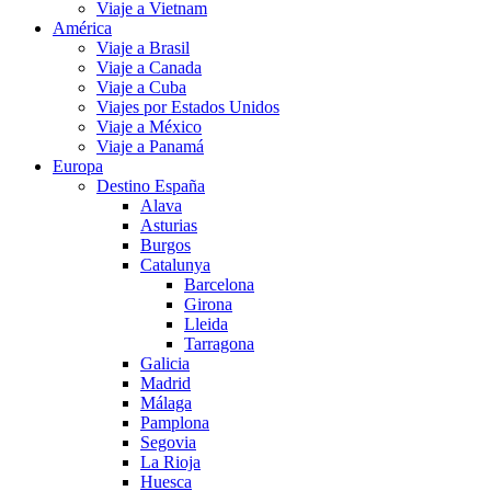
Viaje a Vietnam
América
Viaje a Brasil
Viaje a Canada
Viaje a Cuba
Viajes por Estados Unidos
Viaje a México
Viaje a Panamá
Europa
Destino España
Alava
Asturias
Burgos
Catalunya
Barcelona
Girona
Lleida
Tarragona
Galicia
Madrid
Málaga
Pamplona
Segovia
La Rioja
Huesca