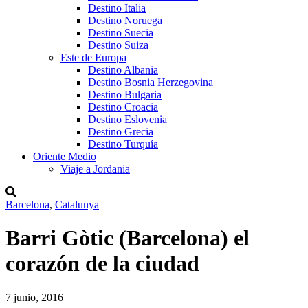
Destino Italia
Destino Noruega
Destino Suecia
Destino Suiza
Este de Europa
Destino Albania
Destino Bosnia Herzegovina
Destino Bulgaria
Destino Croacia
Destino Eslovenia
Destino Grecia
Destino Turquía
Oriente Medio
Viaje a Jordania
Barcelona
,
Catalunya
Barri Gòtic (Barcelona) el
corazón de la ciudad
7 junio, 2016