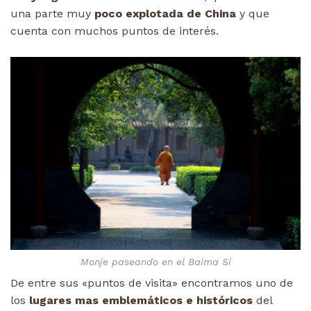
una parte muy
poco explotada de China
y que
cuenta con muchos puntos de interés.
Monje paseando en el Baima Si
De entre sus «puntos de visita» encontramos uno de
los
lugares mas emblemáticos e históricos
del