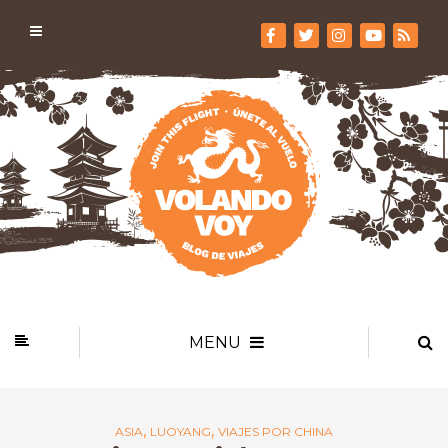
MENU
,
,
ASIA
LUOYANG
VIAJES POR CHINA