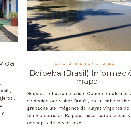
vida
AMÉRICA
,
BOIPEBA
,
VIAJE A BRASIL
Boipeba (Brasil) Informaci
mapa
y
sil ,
Boipeba , el paraíso existe Cuando cualquier v
jeros ,
se decide por visitar Brasil , en su cabeza tien
la
grabadas las imágenes de playas vírgenes de
s y…
blanca como en Boipeba , islas paradisíacas 
concepto de la vida que…