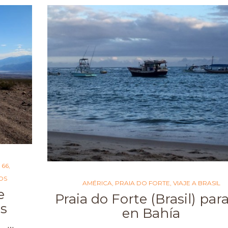
 66
,
OS
AMÉRICA
,
PRAIA DO FORTE
,
VIAJE A BRASIL
e
Praia do Forte (Brasil) par
as
en Bahía