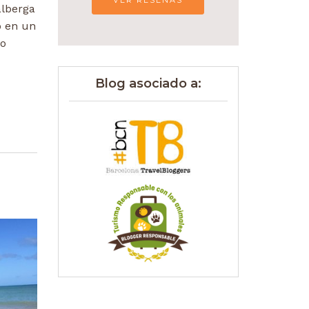
VER RESEÑAS
alberga
o en un
ño
Blog asociado a: