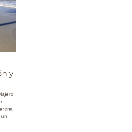
ón y
iajero
e
 arena
y un