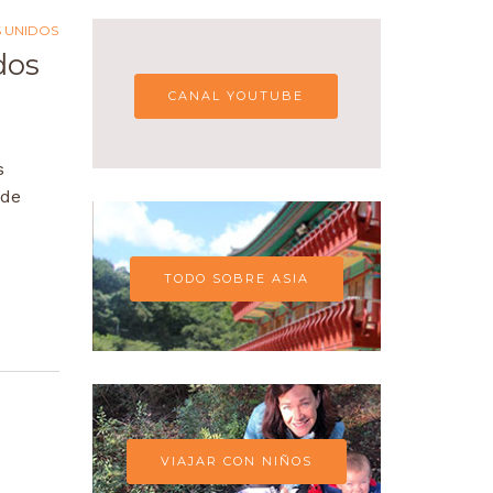
S UNIDOS
dos
CANAL YOUTUBE
s
 de
TODO SOBRE ASIA
VIAJAR CON NIÑOS