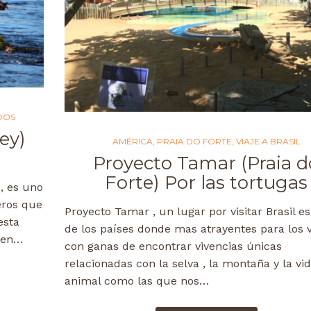
DOS
ey)
AMÉRICA
,
PRAIA DO FORTE
,
VIAJE A BRASIL
Proyecto Tamar (Praia d
Forte) Por las tortugas
 , es uno
eros que
Proyecto Tamar , un lugar por visitar Brasil e
esta
de los países donde mas atrayentes para los v
y en…
con ganas de encontrar vivencias únicas
relacionadas con la selva , la montaña y la vi
animal como las que nos…