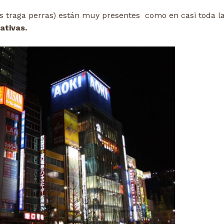
s traga perras) están muy presentes como en casi toda l
ativas.