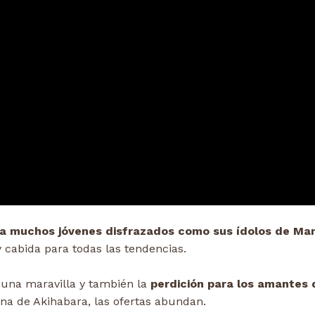
r a muchos jóvenes disfrazados como sus ídolos de Ma
 cabida para todas las tendencias.
s una maravilla y también la
perdición para los amantes 
na de Akihabara, las ofertas abundan.