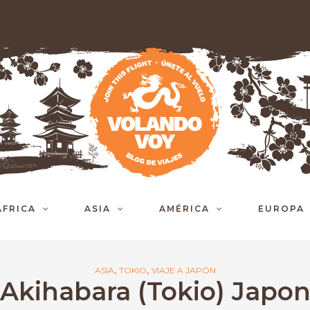
ÁFRICA
ASIA
AMÉRICA
EUROPA
,
,
ASIA
TOKIO
VIAJE A JAPÓN
Akihabara (Tokio) Japo