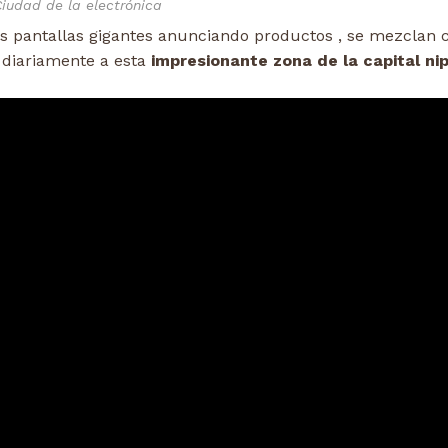
Ciudad de la electrónica
las pantallas gigantes anunciando productos , se mezclan c
 diariamente a esta
impresionante zona de la capital ni