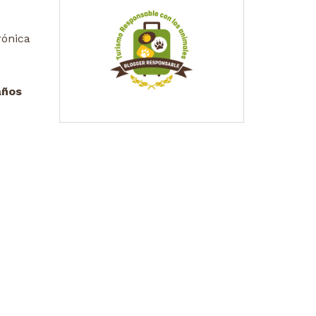
rónica
años