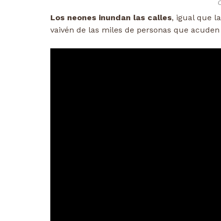
Los neones inundan las calles
, igual que 
vaivén de las miles de personas que acuden