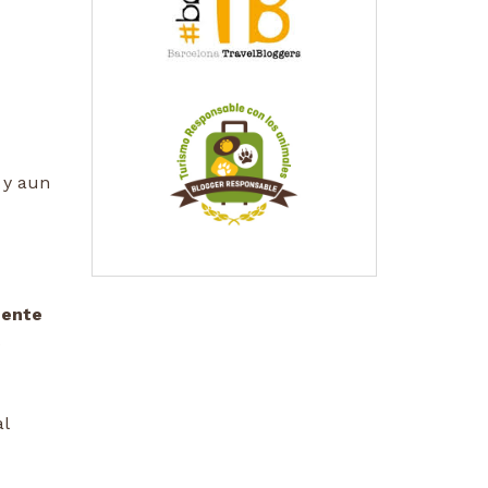
y aun
mente
s
al