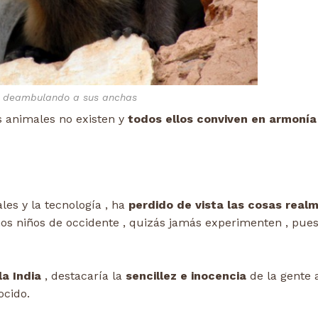
 deambulando a sus anchas
s animales no existen y
todos ellos conviven en armonía
les y la tecnología , ha
perdido de vista las cosas real
s niños de occidente , quizás jamás experimenten , pue
la India
, destacaría la
sencillez e inocencia
de la gente 
ocido.