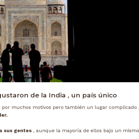
ustaron de la India , un país único
e
por muchos motivos pero también un lugar complicado 
er.
a sus gentes
, aunque la mayoría de ellos bajo un mism