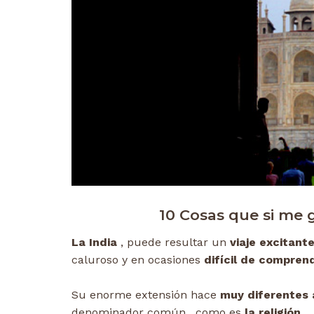
10 Cosas que si me g
La India
, puede resultar un
viaje excitant
caluroso y en ocasiones
difícil de comprend
Su enorme extensión hace
muy diferentes 
denominador común , como es
la religión.