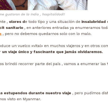
me gustaron de la India , hospitalidad!!
te ,
olores d
e todo tipo y una situación de
insalubridad
cit sanitario
, en anteriores entradas ya enumeramos tod
a
, pero no debemos quedarnos solo con lo malo.
duce un vuelco «vital» en muchos viajeros y en otros co
ar
un viaje único y fascinante que jamás olvidaremos.
s brindó recorrer parte del país , vamos a enumerar las
as estupendos durante nuestro viaje
, pero pudimos dis
amos visto en Myanmar.