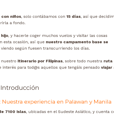
e con niños
, solo contábamos con
15 días
, así que decidi
irla a fondo.
 hijo
, y hacerle coger muchos vuelos y visitar las cosas
n esta ocasión, así que
nuestro campamento base se
 viendo según fuesen transcurriendo los días.
o nuestro
itinerario por Filipinas
, sobre todo nuestra
ruta
e interés para tod@s aquellos que tengáis pensado
viajar 
Introducción
re: Nuestra experiencia en Palawan y Manila
de 7100 islas
, ubicadas en el Sudeste Asiático, y cuenta 