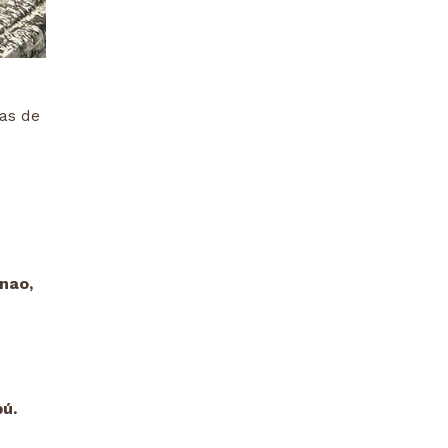
as de
nao,
ú.