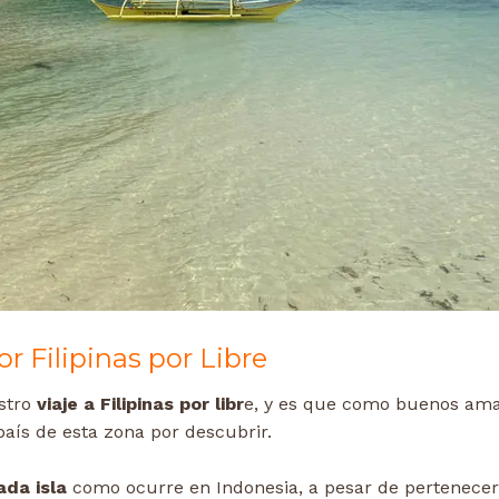
or Filipinas por Libre
stro
viaje a Filipinas por libr
e, y es que como buenos am
 país de esta zona por descubrir.
ada isla
como ocurre en Indonesia, a pesar de pertenecer