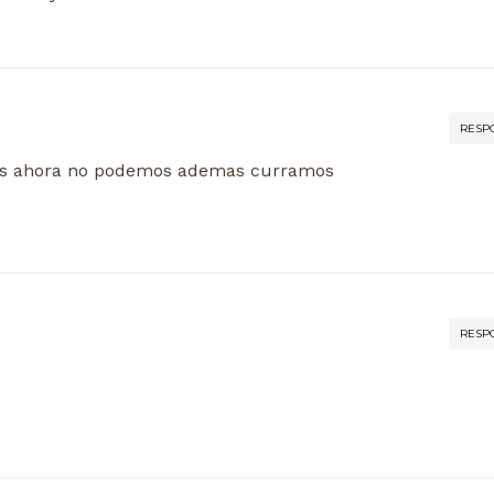
RESP
ros ahora no podemos ademas curramos
RESP