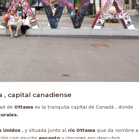
 , capital canadiense
dad de
Ottawa
es la tranquila capital de Canadá , donde
urales.
s Unidos
, y situada junto al
río Ottawa
que da nombre a 
ción con mucho
encanto
y rincones por descubrir.