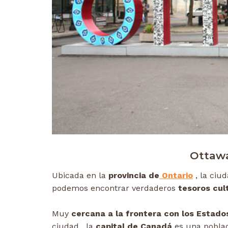
Ottawa
Ubicada en la
provincia de
Ontario
, la ciu
podemos encontrar verdaderos
tesoros cult
Muy
cercana a la frontera con los Estado
ciudad , la
capital de Canadá
es una pobla