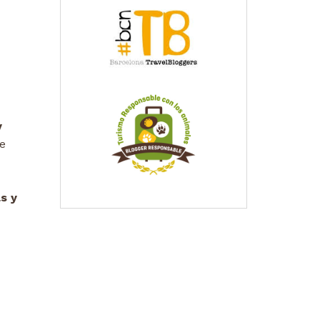
y
de
as y