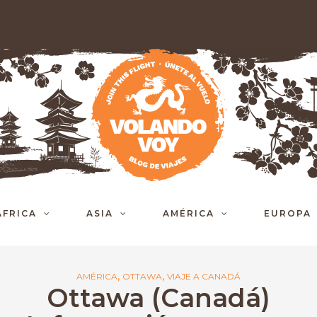
ÁFRICA
ASIA
AMÉRICA
EUROPA
,
,
AMÉRICA
OTTAWA
VIAJE A CANADÁ
Ottawa (Canadá)