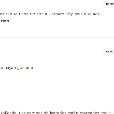
RESP
s si que tiene un aire a Gotham City, solo que aqui
ejeje
RESP
te hayan gustado
ublicada.
Los campos obligatorios están marcados con
*