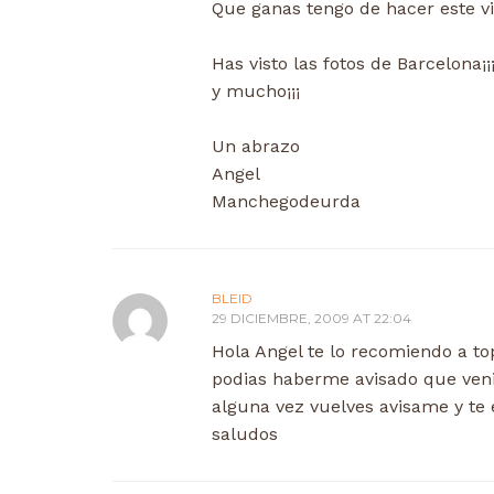
Que ganas tengo de hacer este via
Has visto las fotos de Barcelona¡
y mucho¡¡¡
Un abrazo
Angel
Manchegodeurda
BLEID
29 DICIEMBRE, 2009 AT 22:04
Hola Angel te lo recomiendo a to
podias haberme avisado que venia
alguna vez vuelves avisame y te
saludos