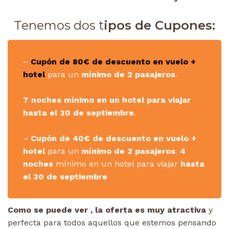
Tenemos dos t
ipos de Cupones:
–
Cupón de 80€ de descuento en vuelo +
hotel
para un
mínimo de 2 pasajeros
.
7 noches mínimo en un hotel para viajar
hasta el 30 de septiembre
.
–
Cupón de 40€ de descuento en vuelo +
hotel
para un
mínimo de 2 pasajeros
.
4
noches
mínimo en un hotel para viajar
hasta
el 30 de septiembre
Como se puede ver , la oferta es muy atractiva
y
perfecta para todos aquellos que estemos pensando