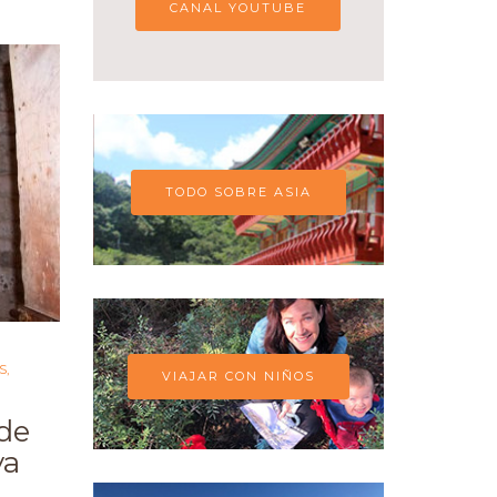
CANAL YOUTUBE
TODO SOBRE ASIA
S
,
VIAJAR CON NIÑOS
 de
ya