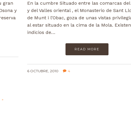
u gran
En la cumbre Situado entre las comarcas del
 Osona y
y del Valles oriental , el Monasterio de Sant L
 reserva
de Munt i l’Obac, goza de unas vistas privilegi
al estar situado en la cima de la Mola. Existen
indicios de…
READ MORE
6 OCTUBRE, 2010
4
»