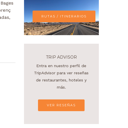
 Bages
lorenç
RUTAS / ITINERARIOS
adas,
TRIP ADVISOR
Entra en nuestro perfil de
TripAdvisor para ver reseñas
de restaurantes, hoteles y
más.
VER RESEÑAS