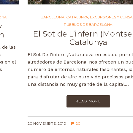
ONA
BARCELONA
,
CATALUNYA
,
EXCURSIONES Y CURSA
y
PUEBLOS DE BARCELONA
El Sot de L’infern (Montse
on
Catalunya
 de las
o
El Sot De l’infern ,Naturaleza en estado puro 
s en el
alrededores de Barcelona, nos ofrecen un bu
s
número de entornos naturales fascinantes, id
para disfrutar de aire puro y de preciosos pais
una distancia no muy grande de la capital…
READ MORE
20 NOVIEMBRE, 2010
20