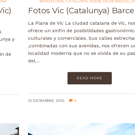
ONA
BARCELONA
,
CATALUNYA
,
PUEBLOS DE BARCELO
ic)
Fotos Vic (Catalunya) Barc
La Plana de Vic La ciudad catalana de Vic, no
ofrece un sinfín de posibilidades gastronómic
s
culturales y comerciales. Sus calles estrecha
lunya y
,combinadas con sus avenidas, nos ofrecen u
localidad moderna que no se olvida de su pas
in de
del…
READ MORE
10 DICIEMBRE, 2010
6