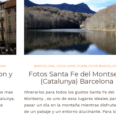
ONA
BARCELONA
,
CATALUNYA
,
PUEBLOS DE BARCELO
on y
Fotos Santa Fe del Monts
(Catalunya) Barcelona
ios mas
Itinerarios para todos los gustos Santa Fe del
alunya.
Montseny , es uno de esos lugares ideales pa
os
pasar un día en la montaña mientras disfrut
de un paisaje y un entorno alucinante. Para l