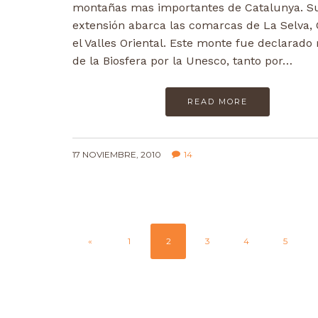
montañas mas importantes de Catalunya. S
extensión abarca las comarcas de La Selva,
el Valles Oriental. Este monte fue declarado
de la Biosfera por la Unesco, tanto por…
READ MORE
17 NOVIEMBRE, 2010
14
«
1
2
3
4
5