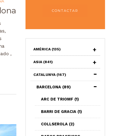
NA
elona
CONTACTAR
s
as,
s
na
AMÉRICA
(135)
ado ,
ASIA
(841)
CATALUNYA
(167)
BARCELONA
(89)
ARC DE TRIOMF
(1)
BARRI DE GRACIA
(1)
COLLSEROLA
(2)