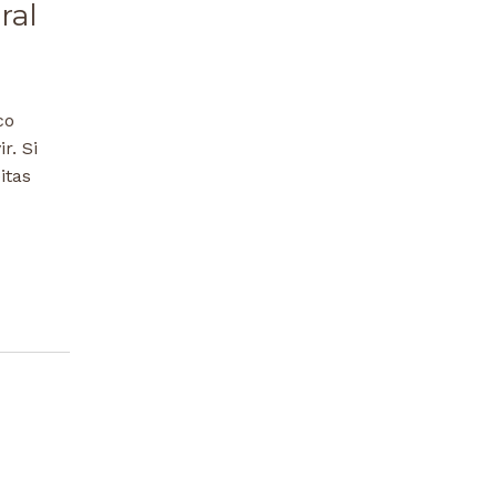
ral
co
r. Si
itas