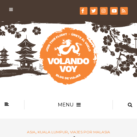
MENU
,
,
ASIA
KUALA LUMPUR
VIAJES POR MALASIA