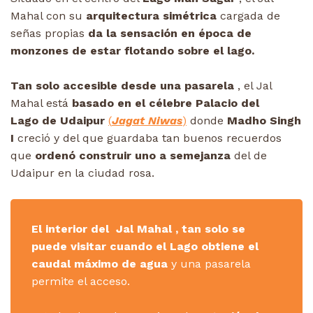
Mahal con su
arquitectura simétrica
cargada de
señas propias
da la sensación en época de
monzones de estar flotando sobre el lago.
Tan solo accesible desde una pasarela
, el Jal
Mahal está
basado en el célebre Palacio del
Lago de Udaipur
(
Jagat Niwas
)
donde
Madho Singh
I
creció y del que guardaba tan buenos recuerdos
que
ordenó construir uno a semejanza
del de
Udaipur en la ciudad rosa.
El interior del Jal Mahal , tan solo se
puede visitar cuando el Lago obtiene el
caudal máximo de agua
y una pasarela
permite el acceso.