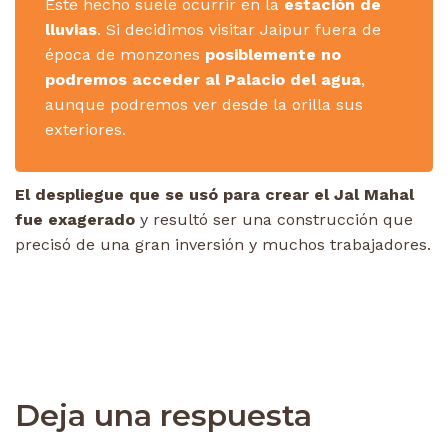
Este hecho suele ocurrir en la
estación de
lluvias
. Si decidimos visitar Jaipur fuera de
época de monzones
posiblemente no
podremos acceder al Palacio del agua
,
aunque podremos ver desde la orilla sus
exteriores.
El despliegue que se usó para crear el Jal Mahal
fue exagerado
y resultó ser una construcción que
precisó de una gran inversión y muchos trabajadores.
Deja una respuesta