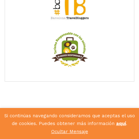
Si continúas navegando consideramos que aceptas el uso
de cookies. Puedes obtener más información
aquí
.
Diseñado por
Hunkey Dorey
Ocultar Mensaje