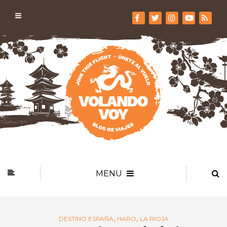
MENU
,
,
DESTINO ESPAÑA
HARO
LA RIOJA